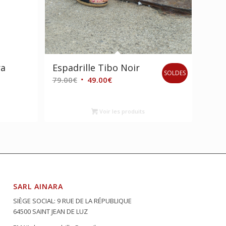
ra
Espadrille Tibo Noir
SOLDES
Le
Le
79.00
€
49.00
€
prix
prix
initial
actuel
Voir les produits
était :
est :
79.00€.
49.00€.
SARL AINARA
SIÈGE SOCIAL: 9 RUE DE LA RÉPUBLIQUE
64500 SAINT JEAN DE LUZ