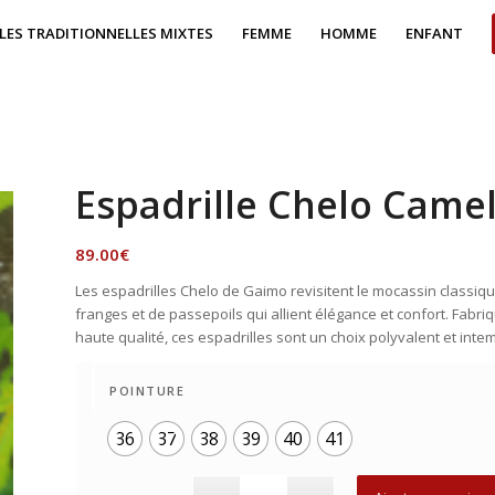
LES TRADITIONNELLES MIXTES
FEMME
HOMME
ENFANT
Espadrille Chelo Came
89.00
€
Les espadrilles Chelo de Gaimo revisitent le mocassin classiq
franges et de passepoils qui allient élégance et confort. Fab
haute qualité, ces espadrilles sont un choix polyvalent et int
POINTURE
36
37
38
39
40
41