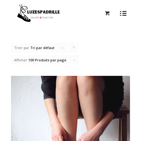
Trier par
Tri par défaut
Cliquer
pour
Afficher
100 Produits par page
trier
les
produits
en
ordre
ascendant