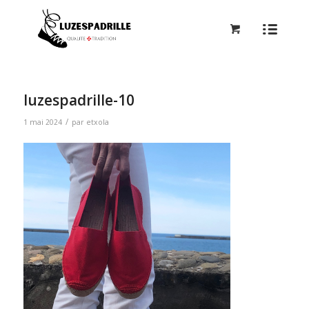
luzespadrille-10
/
1 mai 2024
par
etxola