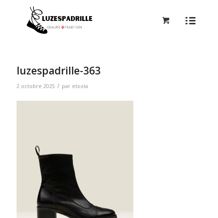
luzespadrille-363
/
2 octobre 2025
par
etxola