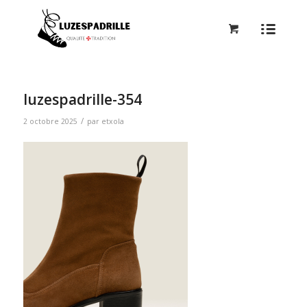
luzespadrille-354
/
2 octobre 2025
par
etxola