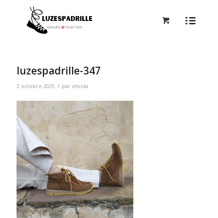
luzespadrille-347
/
2 octobre 2025
par
etxola