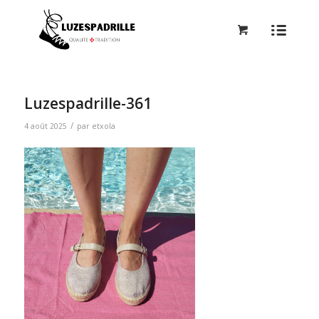
Luzespadrille-361
/
4 août 2025
par
etxola