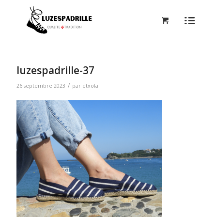
luzespadrille-37
/
26 septembre 2023
par
etxola