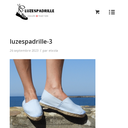
luzespadrille-3
/
26 septembre 2023
par
etxola